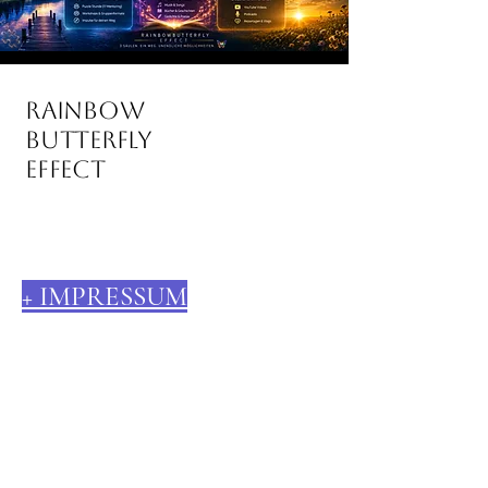
rainbow
butterfly
effect
+ IMPRESSUM
+ DSGVO
+ AGB